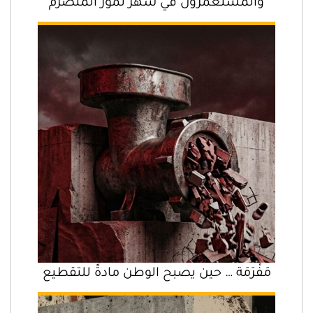
والمستعمرون في شهر تموز المنصرم
مَفْرَمَة … حين يصبح الوطن مادةً للتقطيع