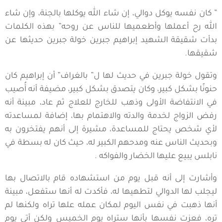
” كان نفسه يوكل دوالي، إن شاء الله يوكلها بالجنة، وإن شاء
الله رح أعملها وأطعميها للناس عن روحه” بهذه الكلمات
بدأت شقيقة الشهيد إبراهيم جبرين خولة جبرين حديثها عن
شقيقها.
وتقول خولة جبرين في حديث لها ل” بالغراف” أن إبراهيم كان
حنونًا بشكل كبير، وكان يتصدق بشكل كبير، مضيفة أنه أُصيب
في الانتفاضة الأولى وذهب للخارج للعلاج ثم عاد، مبينة أنه
رفض الزواج لخدمة والدته والاهتمام بها، إضافة لمساعدته
لأي شخص يحتاج للمساعدة، مشيرة إلى أنهم يفتخرون به
وبحديث الناس عنه ومدحهم الكبير له، حيث كان له بسطة في
نابلس يبيع عليها الخضار والفواكه .
وأشارت إلى أنه قبل يوم من استشهاده قام بالاتصال بها
ليجلب لها الدوالي لتطهيها له، فأكدت له أنها ستفعل، مبينة
أنها ذهبت في نفس اليوم لمكان عمله علها تراه ولكنها لم
تره، فعزت نفسها بأنها ستراه يوم الخميس ولكن أتى يوم