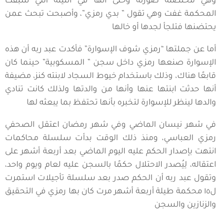
وهي محتضنة صورته وحتى أنها في الليلة التي سبقت
المحكمة غفت وهي تقول ” بدي رمزي”، وأصبحت تبحث عمن
يحتضنها فتلجأ لجدها أو خالها
أما عن جملتها “رمزي شوف الإسوارة” فأكدت عبد ربه أن هذه
الإسوارة صنعها رمزي داخل سجن ” المسكوبية” حينما كان
قابعًا هناك، وذلك باستخدام خيوط السجاد لابنته كنز، مضيفة
أنها حدثت ابنتها عنها وأنها من والدتها ولذلك كانت تنادي
والدها لينظر للإسوارة لتخبره بأنها تحتفظ بما يبعثه لها
في شهر نيسان الماضي وفي شهر رمضان اعتقل الصحفي
رمزي العباسي، ومنذ ذلك الوقت بدأت سلسلة محاكمات
انتهت بإصدار الحكم عليه اليوم الماضي بعد أربعة أشهر على
اعتقاله، لِيُصدر الاحتلال حكمًا بالسجن عليه لعام ويوم واحد،
وتقول عبد ربه أن الحكم صدر بعد سلسلة تأجيلات استمرت
ل١٥ محكمة طيلة أربعة أشهر مرت كان بها رمزي في التحقيق
والزنازين والسجن