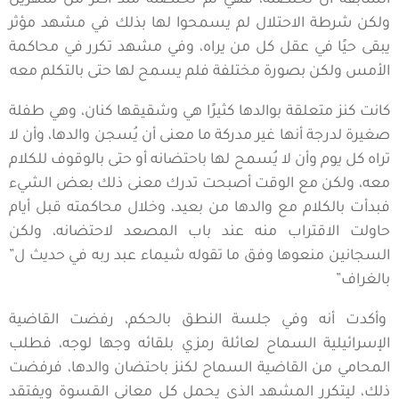
السابقة أن تحتضنه، فهي لم تحتضنه منذ أكثر من شهرين
ولكن شرطة الاحتلال لم يسمحوا لها بذلك في مشهد مؤثر
يبقى حيًا في عقل كل من يراه، وفي مشهد تكرر في محاكمة
الأمس ولكن بصورة مختلفة فلم يسمح لها حتى بالتكلم معه
كانت كنز متعلقة بوالدها كثيرًا هي وشقيقها كنان، وهي طفلة
صغيرة لدرجة أنها غير مدركة ما معنى أن يُسجن والدها، وأن لا
تراه كل يوم وأن لا يُسمح لها باحتضانه أو حتى بالوقوف للكلام
معه، ولكن مع الوقت أصبحت تدرك معنى ذلك بعض الشيء
فبدأت بالكلام مع والدها من بعيد، وخلال محاكمته قبل أيام
حاولت الاقتراب منه عند باب المصعد لاحتضانه، ولكن
السجانين منعوها وفق ما تقوله شيماء عبد ربه في حديث ل”
بالغراف”
وأكدت أنه وفي جلسة النطق بالحكم، رفضت القاضية
الإسرائيلية السماح لعائلة رمزي بلقائه وجها لوجه، فطلب
المحامي من القاضية السماح لكنز باحتضان والدها، فرفضت
ذلك، ليتكرر المشهد الذي يحمل كل معاني القسوة ويفتقد