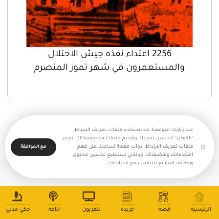
2256 اعتداء نفذه جيش الاحتلال
والمستعمرون في شهر تموز المنصرم
عند زيارتك لموقعنا، قد نستخدم ملفات تعريف الارتباط
"الكوكيز" لتحسين تجربتك وتقديم خدمات مخصصة لك. تعتبر
ملفات تعريف الارتباط أدوات مهمة تساعدنا على فهم
مع الموافقة
اهتماماتك وتفضيلاتك، وبالتالي نستطيع تحسين محتوى
ووظائف الموقع ليتناسب مع احتياجاتك
جميع حقوق النشر محفوظة - بالغراف © 2025
الرئيسية
قصة
جريدة
تلفزيون
اذاعة
حكي مدني