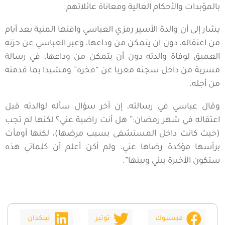
بالمؤبدات والأحكام العالية ومعاناة عائلاتهم.
يشار إلى أن والدة الأسير رمزي العباسي وافتها المنية بعد أيام
من اعتقاله، دون ان يتمكن من وداعها، وعبر العباسي عن حزنه
العميق لوفاة والدته دون أن يتمكن من وداعها، في رسالة
مسربة من داخل سجنه معربا عن “فخره” ومشيدا بما قدمته
من أجله.
وقال عباسي في رسالته، إن آخر سؤال سأله لوالدته قبل
اعتقاله في شهر رمضان:” هل أنت راضية عني؟ لكنها لم تجب
(حيث كانت داخل المستشفى بسبب مرضها)، لكنها أومأت
برأسها مؤكدة رضاها عني، ولم أكن أعلم أن كلماتي هذه
ستكون الأخيرة بيني وبينها”.
فيسبوك
توتير
لينكدان