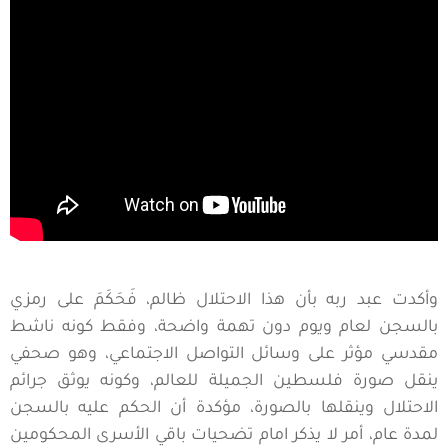
وأكدت عبد ربه بأن هذا الاحتلال ظالم، فَحَكَمَ على رمزي
بالسجن لعام ويوم دون تهمة واضحة، وفقط كونه ناشط
مقدسي مؤثر على وسائل التواصل الاجتماعي، وهو صحفي
ينقل صورة فلسطين الجميلة للعالم، وكونه يوثق جرائم
الاحتلال وينقلها بالصورة، مؤكدة أن الحكم عليه بالسجن
لمدة عام، أمر لا يذكر امام تضحيات باقي الأسرى المحكومين