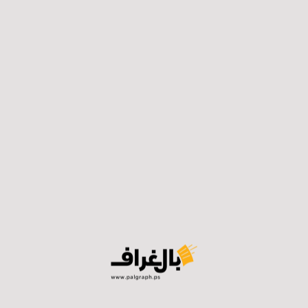
تحظى فيديوهات عبود بمتابعة كبيرة في المجتمع
الفلسطيني والعربي كما وتحرص القنوات الإخبارية على نقل
كل فيديو جديد يقوم بنشره، ويحرص المشاهير العرب على
دعم فيديوهاته ونشرها تحت عنوان ” موهبة صاعدة في غزة”،
فيما تحظى فيديوهاته بملايين المشاهدات سواء عبر حسابه
أو عبر الحسابات التي تقوم بنشرها، كما أن عدد متابعي عبود
عبر حسابه تجاوز ال800 ألف متابع
فيسبوك
توتير
لينكدان
واتساب
تيلجرام
ايميل
طباعة