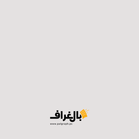
زيت هالة الشعيبي، قالت في حديثها لـ “بالغراف” إن هذه المحك
موضحة أن المحكمة لا زالت في بداياتها، فما يتم هذه الأيام يسم
 هذه المرحلة من المحاكمة هو قرار بوقف إطلاق النار، وهذا امر ض
ئيلي.
حكمة بوقف إطلاق النار في غضون أسبوعين، لكن السؤال ي
 عن أملها أن تتشكل قناعة لدى المحكمة مع توفر أدلة كافية على 
 لكن يبقى التساؤل عن مدى التزام “إسرائيل” بتطبيقه”، في ظل
ون الدولي، إذ لا يوجد قوة تنفيذية لتطبيق القرارات، فالقوة الو