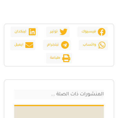
فيسبوك
توتير
لينكدان
واتساب
تيلجرام
ايميل
طباعة
المنشورات ذات الصلة ...