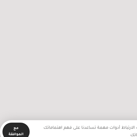
الرنتيسي: “طبيب الفقراء” محروم
أطباء ومحتجز بظروف قاسية في
سجون الاحتلال
الارتباط أدوات مهمة تساعدنا على فهم اهتماماتك
مع
الموافقة
اتك