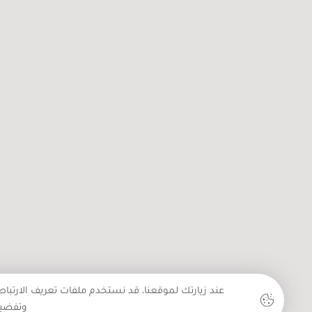
2256 اعتداء نفذه جيش الاحتل
والمستعمرون في شهر تموز الم
عند زيارتك لموقعنا، قد نستخدم ملفات تعريف الارتبا
وتفضيل