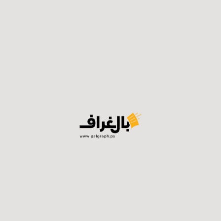
ه الحرية اليوم بعد ستة أشهر من الاعتقال في سجون الاحتل
لثاني من شهر حزيران المنصرم الزميلة حرز الله للتحقيق في مع
اجتماعي.
 حرز الله أكثر من مرة طيلة فترة اعتقالها، قبل أن تحكم علي
أشهر انتهت اليوم، إضافة لغرامة مالية قدرها 5 آلاف شيقل.
شهيد محمد حرز الله الذي ارتقى برصاص الاحتلال قبل عامين، متأثرً
وعقب الإفراج عن الزميلة حرز الله فإن الاحتلال ما زال
وصعبة، حيث يُحرم