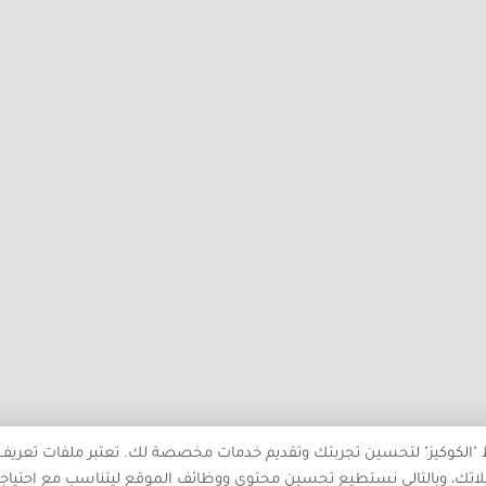
ال
مَفْرَمَة … حين يصبح الوطن مادةً
مازن 
نصرم
للتقطيع
من ال
جميع حقوق النشر محفوظة - بالغراف © 2025
ط "الكوكيز" لتحسين تجربتك وتقديم خدمات مخصصة لك. تعتبر ملفات تعريف 
اتك، وبالتالي نستطيع تحسين محتوى ووظائف الموقع ليتناسب مع احتياج