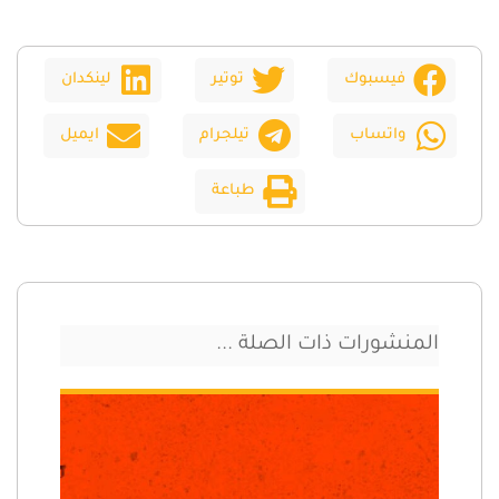
فيسبوك
توتير
لينكدان
واتساب
تيلجرام
ايميل
طباعة
المنشورات ذات الصلة ...