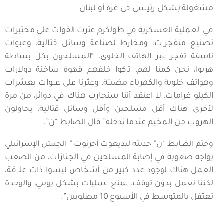
مشغولة بشكل رئيسي في غزة أو لبنان.
في العملية العسكرية في طولكرم عثرت القوات على مختبرات
تصنيع متفجرات، ومخارط لصناعة وسائل قتالية، وعبوات
ناسفة تفجر عبر الهاتف الخلوي، “المسلحون بكل بساطة
هربوا، نحن كمنا لهم، تركوا خلفهم قهوة ساخنة دولارات
وهواتف خلوية والكهرباء مضيئة، وعثرنا على عبوات بعشرات
الكيلو غرامات، لا اعتقد أننا سنحارب هناك في دوائر، من مرة
لأخرى هناك أقل مسلحين وأقل وسائل قتالية، يحاولون
الهروب من المخيم عندما ندخله” قال الضابط “ن”.
وختم الضابط “ن” حديثه ليديعوت أحرنوت:” الجيش الإسرائيلي
يواجه صعوبة في إصابة المسلحين في الجنازات، من الصعب
العمل هناك لوجود عدد كبير من أشخاص ليسوا ذات علاقة،
لكننا نعمل بدون توقف، نمنع عمليات بشكل يومي، والوحدة
تعتقل بالمتوسط في الأسبوع 10 مطلوبين”.