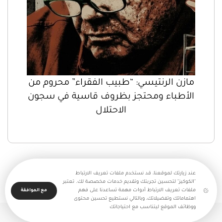
مازن الرنتيسي: “طبيب الفقراء” محروم من
الأطباء ومحتجز بظروف قاسية في سجون
الاحتلال
عند زيارتك لموقعنا، قد نستخدم ملفات تعريف الارتباط
"الكوكيز" لتحسين تجربتك وتقديم خدمات مخصصة لك. تعتبر
ملفات تعريف الارتباط أدوات مهمة تساعدنا على فهم
مع الموافقة
اهتماماتك وتفضيلاتك، وبالتالي نستطيع تحسين محتوى
ووظائف الموقع ليتناسب مع احتياجاتك