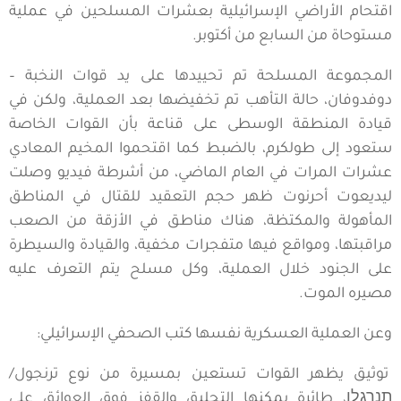
اقتحام الأراضي الإسرائيلية بعشرات المسلحين في عملية
مستوحاة من السابع من أكتوبر.
المجموعة المسلحة تم تحييدها على يد قوات النخبة –
دوفدوفان، حالة التأهب تم تخفيضها بعد العملية، ولكن في
قيادة المنطقة الوسطى على قناعة بأن القوات الخاصة
ستعود إلى طولكرم، بالضبط كما اقتحموا المخيم المعادي
عشرات المرات في العام الماضي، من أشرطة فيديو وصلت
ليديعوت أحرنوت ظهر حجم التعقيد للقتال في المناطق
المأهولة والمكتظة، هناك مناطق في الأزقة من الصعب
مراقبتها، ومواقع فيها متفجرات مخفية، والقيادة والسيطرة
على الجنود خلال العملية، وكل مسلح يتم التعرف عليه
مصيره الموت.
وعن العملية العسكرية نفسها كتب الصحفي الإسرائيلي:
توثيق يظهر القوات تستعين بمسيرة من نوع ترنجول/
תנרגלו، طائرة يمكنها التحليق والقفز فوق العوائق على