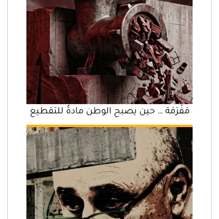
مَفْرَمَة … حين يصبح الوطن مادةً للتقطيع