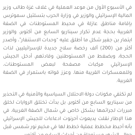
في الأسبوع الأول من موعد العملية في غلاف غزة طالب وزير
المالية الإسرائيلي والوزير في وزارة الحرب بتسلئيل سموترس
بإقامة مناطق عازلة في محيط المستوطنات في الضفة
الغربية بحجة عدم تكرار سيناريو السابع من أكتوبر، والوزير
ايتمار بن جفير شكل ما أطلق عليه “وحدات الاستنفار”، وأصدر
أكثر من (200) ألف رخصة سلاح جديدة للإسرائيليين لذات
الحجة، وبضغط من المستوطنين وقادتهم، أدخل الجيش
الإسرائيلي مركبات مصفحة لبعض المستوطنات،
وللمعسكرات القريبة منها، وعزز قواته باستمرار في الضفة
الغربية.
لم تكتفي مكونات دولة الاحتلال السياسية والأمنية في التحذير
من سيناريو السابع من أكتوبر، بل بدأت تختلق الروايات لخلق
مبررات لجرائمها بشكل خاص في شمال الضفة الغربية، في
هذا الإطار نقلت يديعوت أحرنوت ادعاءات للجيش الإسرائيلي
بأنه أحبط مخطط عملية خطط لها في مخيم نور شمس قبل