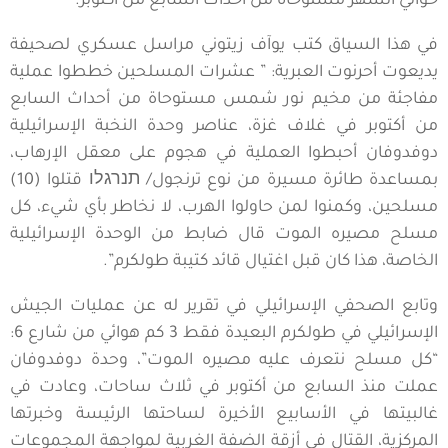
حوالي الشهر مستوحاة من أحداث السابع من أكتوبر.
في هذا السياق كتب يوآف زيتوني مراسل عسكري لصحيفة
يديعوت أحرنوت العبرية: ” عشرات المسلحين خططوا عملية
مفاجئة من مخيم نور شمس مستوحاة من أحداث السابع
من أكتوبر في غلاف غزة، عناصر وحدة النخبة الإسرائيلية
دوفدوفان أحبطوا العملية في هجوم على معقل الإرهاب،
بمساعدة طائرة مسيرة من نوع ترنجول/ תנרגלו قتلوا (10)
مسلحين، وكمنوا لمن حاولوا الهرب، لا نخاطر بأي شيء، كل
مسلح مصيره الموت قال ضابط من الوحدة الإسرائيلية
الخاصة، هذا كان قبل اغتيال قائد كتيبة طولكرم”.
وتابع الصحفي الإسرائيلي في تقرير له عن عمليات الجيش
الإسرائيلي في طولكرم البعيدة فقط 3 كم هوائي من شارع 6:
“كل مسلح نتعرف عليه مصيره الموت”، وحدة دوفدوفان
عملت منذ السابع من أكتوبر في ثلاث ساحات، وعادت في
غالبيتها في الأسابيع الأخيرة لساحتها الرئيسة وخبرتها
المركزية، القتال في أزقة الضفة الغربية لمواجهة المجموعات