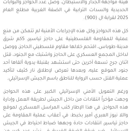
هيئة مواجهة الجدار والاستيطان، وصل عدد الحواجز والبوابات
الحديدية والسدات الترابية في الضفة الغربية مطلع العام
2025 لقرابة ال (900).
كل هذه الحواجز وكل هذه الإجراءات الأمنية لم تتمكن من منع
عملية للمقاومة الفلسطينية على حاجز تياسير، 5كم شرق
مدينة طوباس، اقتحم خلالها مقاوم فلسطيني الحاجز، ووصل
لداخل المجمع العسكري على الحاجز واشتبك مع الجنود، قتل
اثنان جرح تسعة آخرين حتى استشهد بقنبلة يدوية ألقاها أحد
جنود الموقع عليه، وبعدها تعرض لإطلاق نار كثيف لتأكيد
عملية القتل حسب الرواية للناطق باسم الجيش الإسرائيلي.
ورغم التعويل الأمني الإسرائيلي الكبير على هذه الحواجز،
وجهت مؤخراً انتقادات من داخل الجيش لطريقة العمل وإدارة
هذه الحواجز، في هذا الإطار كتب المراسل العسكري لموقع
واللا نيوز العبري أمير بخبط: في أعقاب عملية المقاومة على
حاجز تياسير، انتقادات حادة وجهها ضباط احتياط في الجيش