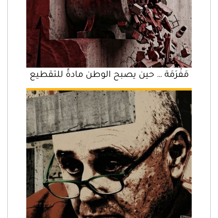
مَفْرَمَة … حين يصبح الوطن مادةً للتقطيع