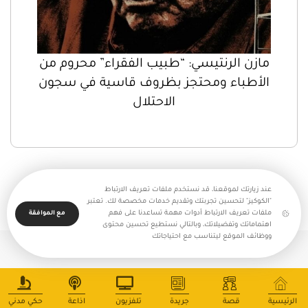
مازن الرنتيسي: “طبيب الفقراء” محروم من
الأطباء ومحتجز بظروف قاسية في سجون
الاحتلال
عند زيارتك لموقعنا، قد نستخدم ملفات تعريف الارتباط
"الكوكيز" لتحسين تجربتك وتقديم خدمات مخصصة لك. تعتبر
ملفات تعريف الارتباط أدوات مهمة تساعدنا على فهم
مع الموافقة
اهتماماتك وتفضيلاتك، وبالتالي نستطيع تحسين محتوى
ووظائف الموقع ليتناسب مع احتياجاتك
جميع حقوق النشر محفوظة - بالغراف © 2025
الرئيسية
قصة
جريدة
تلفزيون
اذاعة
حكي مدني