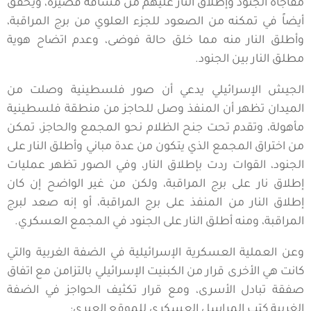
مفاجأة الجنود وإطلاق النار عليهم من مسافة قصيرة، ويحقق
أيضاً في تمكنه من الصعود للجزء العلوي من برج المراقبة،
وأطلق النار منه مما خلق حالة فوضى، وعدم اتضاح هوية
مطلق النار بين الجنود.
الجيش الإسرائيلي يدعي أن صور فلسطينية وصلت من
الميدان تظهر أن المنفذ وصل للحاجز من منطقة فلسطينية
مأهولة، وتقدم تحت جنح الظلام نحو المجمع والحاجز، تمكن
من اختراق المجمع الذي يتكون من عدة مباني وأطلق النار على
الجنود، القوات ردت بإطلاق النار، وفي الصور تظهر عمليات
إطلاق نار على برج المراقبة، ولكن من غير الواضح إن كان
إطلاق النار من المنفذ على برج المراقبة، أو إنه صعد لبرج
المراقبة، ومنه أطلق النار على الجنود في المجمع العسكري.
وعن العملية العسكرية الإسرائيلية في الضفة الغربية والتي
كانت هي الأخرى قرار من الكبنيت الإسرائيلي بالتزامن مع اتفاق
صفقة تبادل الأسرى، ومع قرار تكثيف الحواجز في الضفة
الغربية كتب المراسل العسكري للموقع العبري: