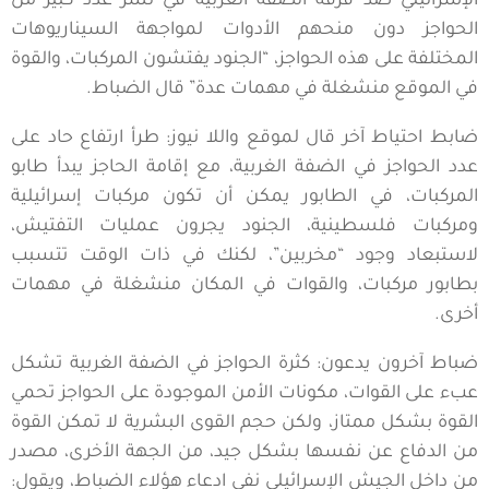
الإسرائيلي ضد فرقة الضفة الغربية في نشر عدد كبير من
الحواجز دون منحهم الأدوات لمواجهة السيناريوهات
المختلفة على هذه الحواجز، “الجنود يفتشون المركبات، والقوة
في الموقع منشغلة في مهمات عدة” قال الضباط.
ضابط احتياط آخر قال لموقع واللا نيوز: طرأ ارتفاع حاد على
عدد الحواجز في الضفة الغربية، مع إقامة الحاجز يبدأ طابو
المركبات، في الطابور يمكن أن تكون مركبات إسرائيلية
ومركبات فلسطينية، الجنود يجرون عمليات التفتيش،
لاستبعاد وجود “مخربين”، لكنك في ذات الوقت تتسبب
بطابور مركبات، والقوات في المكان منشغلة في مهمات
أخرى.
ضباط آخرون يدعون: كثرة الحواجز في الضفة الغربية تشكل
عبء على القوات، مكونات الأمن الموجودة على الحواجز تحمي
القوة بشكل ممتاز، ولكن حجم القوى البشرية لا تمكن القوة
من الدفاع عن نفسها بشكل جيد، من الجهة الأخرى، مصدر
من داخل الجيش الإسرائيلي نفي ادعاء هؤلاء الضباط، ويقول: