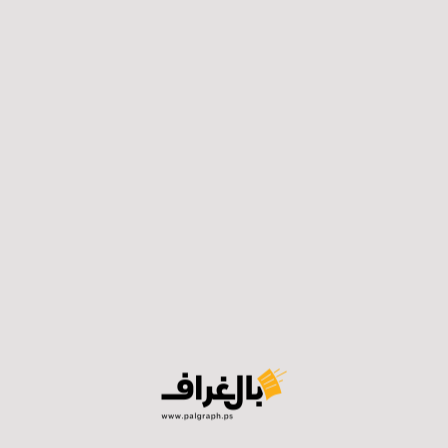
تجنيدها إلى الضفة الغربية.
ووفق المصادر الفلسطينية، قوات الجيش الإسرائيلي التي
تقتحم مدينة رام الله يرافقها طاقم تلفزيوني من إحدى
القنوات الإسرائيلية، ما يعني أن اقتحام رام الله عملية علاقات
برعاية الناطق باسم الجيش الإسرائيلي، في الجيش الإسرائيلي
أكدوا مرافقة طاقم تلفزيوني من أحد القنوات الإسرائيلية،
والهدف توثيق عمل القوات الإسرائيلية في ساحة المواجهة
في الضفة الغربية.
فيسبوك
توتير
لينكدان
واتساب
تيلجرام
ايميل
طباعة