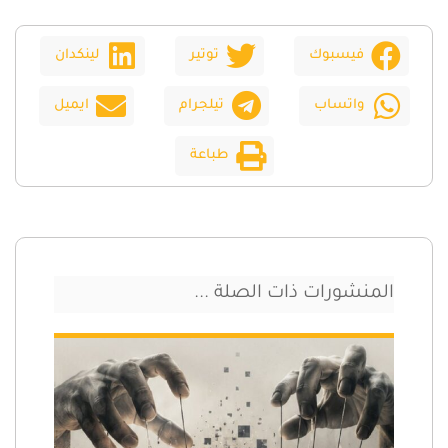
فيسبوك
توتير
لينكدان
واتساب
تيلجرام
ايميل
طباعة
المنشورات ذات الصلة ...