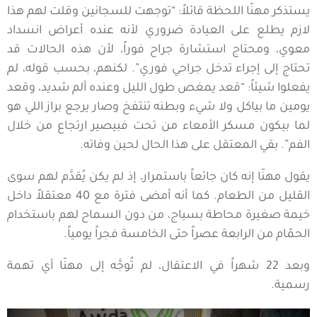
يستذكر مهنّا اللحظة قائلاً: “توجهت للسجانين وقلت لهم هذا
لازم يطلع على العيادة ضروري لأنه عنده أعراض انسداد
معوي، ومحتاج استشارة جراح فوراً، لأن هذه الحالات قد
تحتاج إلى إجراء تدخل جراحي فوري”. لكنهم، بحسب قوله، لم
يفعلوا شيئاً: “قعد يمغص طول الليل وعنده ألم شديد، وقعد
يومين ما بياكل ولا شيء وبطنه تنتفخ وصار يرجع براز اللي هو
لما بيكون مسكر الأمعاء من تحت فبيصير ارتجاع من خلال
الفم”. بقي المعتقل على هذا الحال لحين وفاته.
يقول مهنّا إنه كان جائعاً باستمرار، إذ لم يكن يُقدَّم لهم سوى
القليل من الطعام. كما أنه أمضى فترة مع 40 معتقلاً داخل
خيمة صغيرة محاطة بسياج، من دون السماح لهم باستخدام
الحمّام من الرابعة عصراً حتى الخامسة فجراً يومياً.
وبعد 22 شهراً في الاعتقال، لم تُوجَّه إلى مهنّا أي تهمة
رسمية.