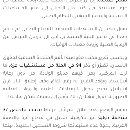
للأمم المتحدة
، إلى أن إسرائيل ارتكبت جريمة إبادة جماعية في
غزة، مستندة في كثير من الأحيان إلى منع المساعدات
الإنسانية والتدمير المنهجي للنظام الصحي.
يقول مهنّا إن الاستهداف المتعمّد للقطاع الصحي لم ينجح
فقط في تدمير البنية التحتية، بل أدى إلى حرمان المرضى من
الرعاية الطبية وزيادة معدلات الوفيات.
وبحسب تقرير مكتب مفوضية الأمم المتحدة السامية لحقوق
الإنسان، تضرّر أو دُمّر
94 في المئة من مستشفيات غزة،
ما
ترك المرضى، بمن فيهم حديثو الولادة، من دون رعاية
أساسية. ويؤكد التقرير أنه رغم اتفاق وقف إطلاق النار، فإن
إسرائيل تمنع دخول الإمدادات الطبية والمواد الغذائية
الضرورية. يقول مهنّا إن ذلك يؤدي إلى وفيات يمكن تفاديها.
تفاقم الوضع بعد إعلان إسرائيل عزمها
سحب تراخيص 37
منظمة دولية
غير حكومية، تعمل في قطاع غزة والضفة
الغربية، بحجة عدم استيفائها شروط التسجيل الجديدة، بينها