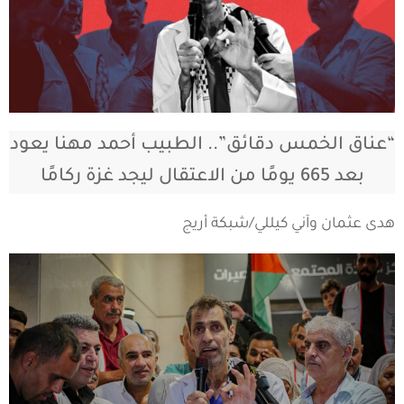
“عناق الخمس دقائق”.. الطبيب أحمد مهنا يعود
بعد 665 يومًا من الاعتقال ليجد غزة ركامًا
هدى عثمان وآني كيللي/شبكة أريج