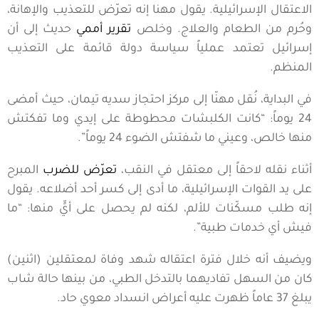
الاعتقال الإسرائيلية. يقول مهنا إنه تعرّض للتعذيب والإهانة،
وحُرم من الطعام والعلاج. وخلص
تقرير أممي
حديث إلى أن
إسرائيل تعتمد عملياً سياسة دولة قائمة على التعذيب
المنظم.
في البداية، نُقل مهنّا إلى مركز احتجاز سديه تيمان، حيث أمضى
24 يوماً: “كانت الكلبشات محطوطة على إيدي وما تفكتش
منها خالص، وعيني ما شفتش الضوء 24 يوماً”.
أثناء نقله لاحقاً إلى معتقل في النقب،
تعرّض للضرب
المبرح
على يد القوات الإسرائيلية، ما أدى إلى كسر أحد أضلاعه. يقول
إنه طلب مسكّنات للألم، لكنه لم يحصل على أيٍّ منها: “ما
فيش أي خدمات طبية”.
ويضيف أنه خلال فترة اعتقاله شهد وفاة لمعتقلين (اثنين)
كان من السهل تفاديهما بالتدخل الطبي، من بينها حالة شاب
يبلغ 37 عاماً ظهرت عليه أعراض انسداد معوي حاد.