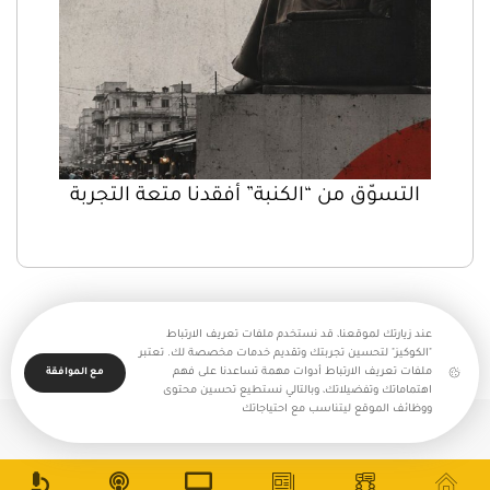
التسوّق من “الكنبة” أفقدنا متعة التجربة
عند زيارتك لموقعنا، قد نستخدم ملفات تعريف الارتباط
"الكوكيز" لتحسين تجربتك وتقديم خدمات مخصصة لك. تعتبر
ملفات تعريف الارتباط أدوات مهمة تساعدنا على فهم
مع الموافقة
اهتماماتك وتفضيلاتك، وبالتالي نستطيع تحسين محتوى
ووظائف الموقع ليتناسب مع احتياجاتك