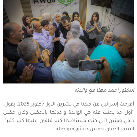
الدكتور أحمد مهنا مع والدته
أفرجت إسرائيل عن مهنا في تشرين الأول/أكتوبر 2025، يقول:
“أول حد بحثت عنه هي الوالدة وأخدتها بالحضن وكان حضن
دافي ومتين لأني كنت مشتاقلها كتير قلقان عليها كتير كتير”.
استمر العناق خمس دقائق متواصلة.