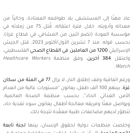
عاد مهنّا إلى المستشفى بلا طواقمه المعتادة، وخالياً من
معداته وأدويته. خلال فترة اعتقاله، قُتل 75 من زملائه في
مؤسسة العودة (تضم اثنين من المشافي في قطاع غزة)،
بحسب قوله. منذ 7 تشرين الأول/أكتوبر 2023، قتل الجيش
الإسرائيلي
1200 من العاملين في القطاع الصحي
الفلسطيني،
واعتقل
384 آخرين
، وفق منظمة
Healthcare Workers
.
Watch
ورغم اتفاقية وقف إطلاق النار، لا يزال
77 في المئة من سكان
غزة
، بينهم 100 ألف طفل، يعانون “مستويات عالية من انعدام
الأمن الغذائي الحاد”، بحسب منظمة الصحة العالمية.
ويواصل مهنّا وفريقه معالجة أطفال يعانون سوء تغذية حاد،
تتطوّر لديهم مضاعفات طبية معقّدة نتيجة ذلك.
وخلصت منظمات دولية لحقوق الإنسان، بينها
لجنة تابعة