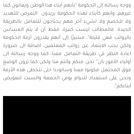
ووجه رسالته إلى الحكومة “بأنهم أبناء هذا الوطن ويعانون كما
غيرهم، وأنهم كأبناء لهذه الحكومة يريدون التعرض للتهديد
ولا للخصم ولا لشيء أخر فهم يحتاجون للتعامل بالطريقة
الجيدة، فالمطالب ليست كبيرة، فقط أن لا يتم المساس
بالرواتب فهي قليلة”، مشيرًا إلى أنهم يقدرون أزمة الحكومة
ولكن يجب الابتعاد عن رواتب المعلمين، اضافة الى ضرورة
اعادة النظر في طريقة التعامل معنا، كما ووجه رسالته الى
أولياء الأمور بأن” نحن منكم وأنتم منا ولكن كما ترون الوضع
فوق المحتمل فكونوا معنا وسانودنا حتى نتخطى هذه الأزمة
ونحن على استعداد للدوام يومي الجمعة والسبت لتعويض
أبناءكم”.