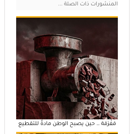
المنشورات ذات الصلة ...
مَفْرَمَة … حين يصبح الوطن مادةً للتقطيع