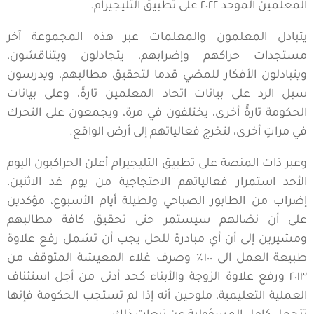
المعلمين الموحد ٢٠٢٢ على تطبيق التليجيرام.
يتبادل المعلمون والمعلمات عبر هذه المجموعة آخر
مستجدات حراكهم وإضرابهم، يتجادلون ويتناقشون،
ويتبادلون الأفكار للمضي قدما لتحقيق مطالبهم، ويدرسون
سبل الرد على بيانات اتحاد المعلمين تارةً، وعلى بيانات
الحكومة تارةً أخرى، يختلفون في مرة، ويجمعون على التحرك
في مراتٍ أخرى، لتخرج فعالياتهم إلى أرض الواقع.
وعبر ذات المنصة على تطبيق التليجيرام أعلن الحراكيون اليوم
الأحد استمرار فعالياتهم الاحتجاجية من يوم غد الاثنين،
إضراب من الطابور الصباحي ولطيلة أيام الأسبوع، مؤكدين
على أن نضالهم سيستمر حتى تحقيق كافة مطالبهم
ومشيرين إلى أن أي مبادرة للحل يجب أن تشمل رفع علاوة
طبيعة العمل الى ١٠٠٪؜ وصرف غلاء المعيشة المتوقف من
٢٠١٣ ورفع علاوة الزوجة والأبناء كحد أدنى من أجل استئناف
العملية التعليمية، ملوحين أنه إذا لم تستجب الحكومة فإنها