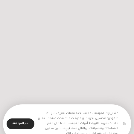
مازن الرنتيسي: “طبيب الفقراء” محروم من
الأطباء ومحتجز بظروف قاسية في سجون
الاحتلال
عند زيارتك لموقعنا، قد نستخدم ملفات تعريف الارتباط
"الكوكيز" لتحسين تجربتك وتقديم خدمات مخصصة لك. تعتبر
ملفات تعريف الارتباط أدوات مهمة تساعدنا على فهم
مع الموافقة
اهتماماتك وتفضيلاتك، وبالتالي نستطيع تحسين محتوى
ووظائف الموقع ليتناسب مع احتياجاتك