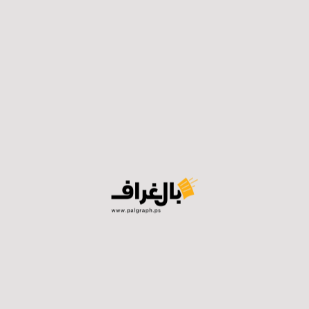
الخطر على الفلسطينيين
هذه الحكومة يمكن أن تؤثر على الصعيد الفلسطيني، حيث
يؤكد المصري أن شكل الحكومة هذا سيشكل خطرًا وسيكون
الوضع أكثر سوءًا من قبل، حيث ستكون أكثر تطرفًا، وخاصة
في تنفيذها للمخططات العدوانية والمخططات الاستيطانية،
إضافة لمخططاتهم في المسجد الأقصى وضد فلسطينيي
الداخل.
وبحسب المصري، فإن تلك الحكومة ستكون سيئة، وسوف
تستغل أية لحظة لتطبيق مخططات الضم والتهجير وشرعنة
البؤر الاستيطانية، إضافة إلى أن استعداداتها للإجراءات
ستكون أكثر من السابق.
وهناك أمور خطيرة قد تسعى لها الحكومة الإسرائيلية