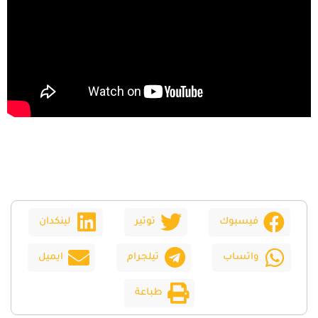
فيسبوك
توتير
لينكدان
واتساب
تيلجرام
ايميل
طباعة