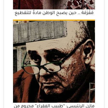
مَفْرَمَة … حين يصبح الوطن مادةً للتقطيع
مازن الرنتيسي: “طبيب الفقراء” محروم من