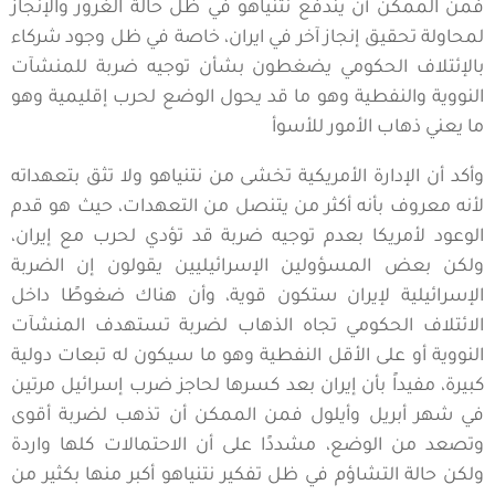
فمن الممكن أن يندفع نتنياهو في ظل حالة الغرور والإنجاز
لمحاولة تحقيق إنجاز آخر في ايران، خاصة في ظل وجود شركاء
بالإئتلاف الحكومي يضغطون بشأن توجيه ضربة للمنشآت
النووية والنفطية وهو ما قد يحول الوضع لحرب إقليمية وهو
ما يعني ذهاب الأمور للأسوأ
وأكد أن الإدارة الأمريكية تخشى من نتنياهو ولا تثق بتعهداته
لأنه معروف بأنه أكثر من يتنصل من التعهدات، حيث هو قدم
الوعود لأمريكا بعدم توجيه ضربة قد تؤدي لحرب مع إيران،
ولكن بعض المسؤولين الإسرائيليين يقولون إن الضربة
الإسرائيلية لإيران ستكون قوية، وأن هناك ضغوطًا داخل
الائتلاف الحكومي تجاه الذهاب لضربة تستهدف المنشآت
النووية أو على الأقل النفطية وهو ما سيكون له تبعات دولية
كبيرة، مفيداً بأن إيران بعد كسرها لحاجز ضرب إسرائيل مرتين
في شهر أبريل وأيلول فمن الممكن أن تذهب لضربة أقوى
وتصعد من الوضع، مشددًا على أن الاحتمالات كلها واردة
ولكن حالة التشاؤم في ظل تفكير نتنياهو أكبر منها بكثير من