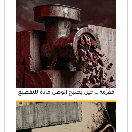
مَفْرَمَة … حين يصبح الوطن مادةً للتقطيع