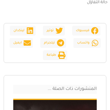
حالة التفاؤل
فيسبوك
توتير
لينكدان
واتساب
تيلجرام
ايميل
طباعة
المنشورات ذات الصلة ...