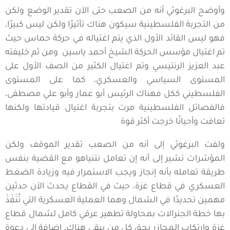
وأوضح البرغوثي أنه من الصعب حتى الآن تقدير الوضع ولكن
من التجربة الفلسطينية سيكون هناك تأثيرًا ولكن ليس كبيرًا،
فهو ليس القائد الأول الذي يتم اغتياله في حركة حماس حيث
تم اغتيال مؤسس الحركة الشيخ أحمد ياسين ومن ثم خليفته
عبد العزيز الرنتيسي وتم اغتيال الكثير من الصف الأول على
المستوى السياسي والعسكري، كما على المستوى
الفلسطيني ككل فهناك الرئيس أبو عمار وأبو علي مصطفى،
فالفصائل الفلسطينية مرت بتجربة اغتيال قيادتها ولكنها
تعافت وأحيانًا خرجت أكثر قوة
ولفت البرغوثي إلى أنه من الصعب تقدير الموقف ولكن
المؤشرات تشير إلى أنه إن تعامل نتنياهو مع القضية بنفس
طريقة تعامله بأنه إنجاز ويجب الاستمرار فيه وزيادة الضغط
العسكري في قطاع غزة، حيث في القطاع يحدث الآن حدثين
مهمين تحديدًا في الشمال وهما العملية العسكرية التي تُنَفَذَ
بها خطة الجنرالات بمحاولة تطهير عرقي كامل لشمال قطاع
غزة وارتكاب المجازر بحق كل من يبقى هناك، إضافة إلى دعوة