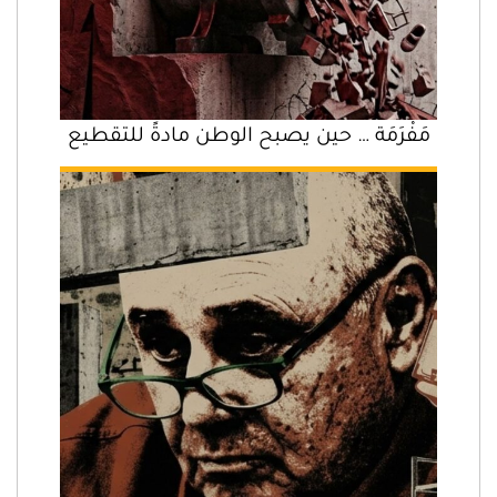
مَفْرَمَة … حين يصبح الوطن مادةً للتقطيع