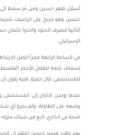
أسفل ظهر حسين ومن ثم سقط إلى جانب
حسين وهو جريح على الرصيف، شريط ف
الثانية انصرف الجنود وأخذوا جثمان حسي
الإسرائيلي.
في الساعة الرابعة فجراً اتصل الارتب
إسعاف تابعة للهلال الأحمر الفلسط
للمستشفى، قال حمزة، قلبه يقول أن و
عندما وصل الاثنان إلى المستشفى وج
وضعه على الطاولة، ولم يجرؤ أي شخ
ضجة في الخارج، تابع من شباك منزله 
بعد وقت قصير حسين اعتقد أن الجيش ت