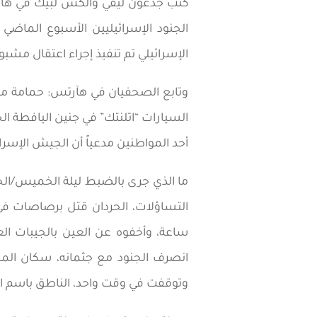
كتب جدعون ليفي وألكس لبيك في هآرت
الجنود الإسرائيليين الأسبوع الماض
الإسرائيلي تم تنفيذ إجراء اعتقال مشبو
وتابع الصحفيان في هآرتس: حمامة ميتة
السيارات “اتلنتك” في جنين اليافطة الح
أحد المواطنين مدعياً أن الجيش الإسر
ما الذي جرى بالضبط ليلة الخميس/الج
التساؤلات، الحردان قتل برصاصات في
ساعة، وأخفوه عن العين بالجيبات ال
انصرف الجنود مع جثمانه، سكان المن
وتوقفت في وقت واحد، الناطق باسم الج