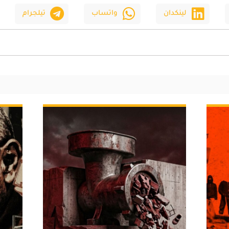
لينكدان
واتساب
تيلجرام