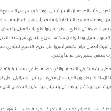
ردان كتب الصحفيان الإسرائيليان: يوم الخميس من الأسبوع ال
ر، يوم عملهم يبدأ الساعة الرابعة فجراً، وعادوا لمنازلهم ال
صوت ضجة في الخارج، الجنود حاولوا خلع باب المنزل بقضبان حد
م الجنود المنزل وطلبوا من سكانه الخروج للخارج، لم يتحدث الج
 البيت أطفال نيام، لكنهم أصروا على خروج الجميع للشارع، حسي
له يظهره يسير ومن ثم بدأ يركض.
ظى بشعبية في المخيم، والذي وجد ملجأ في بيت شقيقته في 
قال، لذلك يحاولون الهرب حال مجيء الجيش الإسرائيلي، حتى لو ل
ي المخيم، أنا ابن ال 69 عاماً هربت من البيت”، والباحث في بتسيلم عبد الكريم ال
جأ في بيت الجيران وحسين استمر في هروبه، حسب شهود عيان من