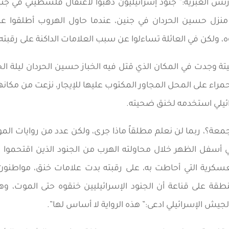
س العبرية:” جنود إسرائيليون ذهبوا لاعتقال فلسطيني في جني
ي منزل حسين الحردان في جنين، عندما حاول الهروب أطلقوا عل
ه، ولكن في العائلة تساءلوا عن سبب العلامات الداكنة على رقبته،
 وجدت في المكان الذي قتل فيه الخباز حسين الحردان ليلة الج
مراء على المحل المجاور المكتوب عليها للإيجار، نزعت من مكانها،
ائيلي استخدمه لخنق ضحيته.
معة؟، ربما لن نعلم مطلقاً ماذا جرى، ولكن عدد من روايات الم
 أسفل الظهر خلال محاولته الهرب من الجنود الذين اقتحموا ب
عسكرية التي أحاطت به، على رقبته بدت علامات خنق، مواطنون
طقة على قناعة أن الجنود الإسرائيليين خنقوه حتى الموت، 
يش الإسرائيلي ادعى:” هذه الرواية لا أساس لها”.