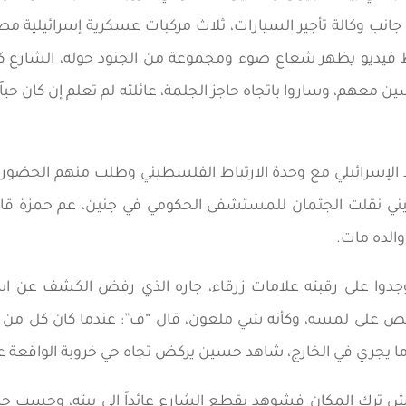
 وكالة تأجير السيارات، ثلاث مركبات عسكرية إسرائيلية مص
يديو يظهر شعاع ضوء ومجموعة من الجنود حوله، الشارع كان 
ن معهم، وساروا باتجاه حاجز الجلمة، عائلته لم تعلم إن كان حياً 
اط الإسرائيلي مع وحدة الارتباط الفلسطيني وطلب منهم الحضور
يني نقلت الجثمان للمستشفى الحكومي في جنين، عم حمزة قال
الده مات.
دوا على رقبته علامات زرقاء، جاره الذي رفض الكشف عن اس
ص على لمسه، وكأنه شي ملعون، قال “ف”: عندما كان كل من 
ما يجري في الخارج، شاهد حسين يركض تجاه حي خروبة الواقعة عل
رك المكان فشوهد يقطع الشارع عائداً إلى بيته، وحسب جاره،