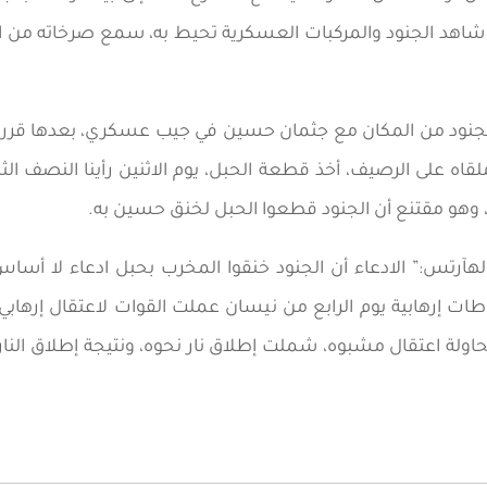
هد الجنود والمركبات العسكرية تحيط به، سمع صرخاته من الأ
جنود من المكان مع جثمان حسين في جيب عسكري، بعدها قرر ا
ه على الرصيف، أخذ قطعة الحبل، يوم الاثنين رأينا النصف الثا
 وهو مقتنع أن الجنود قطعوا الحبل لخنق حسين به.
هآرتس:” الادعاء أن الجنود خنقوا المخرب بحبل ادعاء لا أساس
ت إرهابية يوم الرابع من نيسان عملت القوات لاعتقال إرهابي 
ولة اعتقال مشبوه، شملت إطلاق نار نحوه، ونتيجة إطلاق النار