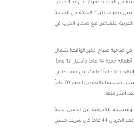
سة في المدينة دمرت على يد الجيش
 ليس نصر مطلق؟، الحركة في المدينة
الغربية للتضامن مع ضحايا الحرب في
 في ضاحية صباح الخير الواقعة شمال
المدينة، عمره 43 عاماً، أب لخمسة أطفال، خباز وسليل عائلة خبازين في أقدم مخبز في البلدة القديمة، أطفاله حمزة 14 عاماً وأسيل 12 عاماً،
سديل 11 عاماً، مالك 7 أعوام وطه 4 أعوام، لازالوا غير قادرين على استيعاب أن أبوهم مات، فادية أرملته البالغة 32 عاماً أغلقت على نفسها في
غرفتها، وحسب الشريعة يمنع عليها رؤية الرجال أربعة شهور وعشرة أيام من يوم موت زوجها، والدة حسين صبحية البالغة من العمر 70 عاماً
د أمتار منها.
مسبحه إلكترونية من الصين بديلة
للمسابح التقليدية لدى المسلمين، يوم الأحد، يوم واحد قبل إعداد هذا التقرير انتهت أيام الحداد الثلاثة، محمد الحردان 44 عاماً كان شريك حسن