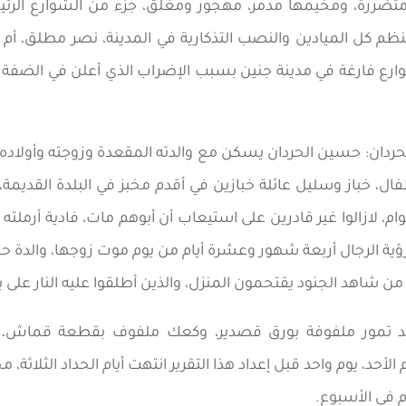
تضررة، ومخيمها مدمر، مهجور ومغلق، جزء من الشوارع الرئي
م كل الميادين والنصب التذكارية في المدينة، نصر مطلق، أم
شوارع فارغة في مدينة جنين بسبب الإضراب الذي أعلن في الضفة 
ردان: حسين الحردان يسكن مع والدته المقعدة وزوجته وأولاده
ن شاهد الجنود يقتحمون المنزل، والذين أطلقوا عليه النار على بع
د تمور ملفوفة بورق قصدير، وكعك ملفوف بقطعة قماش، و
م في الأسبوع.