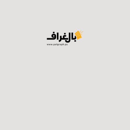
في المجمل أشارت نتائج الاستطلاع لهذا الأسبوع عدم
حصول أي من المعسكرات على أغلبية عدد أعضاء الكنيست
(61 مقعداً فما فوق)، ما يعني صعوبة تشكيل أي من
المعسكرين لحكومة بدون الأحزاب العربية، أو حصول انقلاب
في التحالفات السياسية على مستوى المعسكرات.
فيسبوك
توتير
لينكدان
واتساب
تيلجرام
ايميل
طباعة