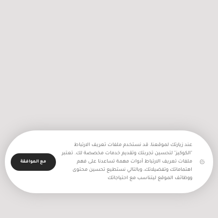
2256 اعتداء نفذه جيش الاحتلال
والمستعمرون في شهر تموز المنصرم
عند زيارتك لموقعنا، قد نستخدم ملفات تعريف الارتباط
"الكوكيز" لتحسين تجربتك وتقديم خدمات مخصصة لك. تعتبر
ملفات تعريف الارتباط أدوات مهمة تساعدنا على فهم
مع الموافقة
اهتماماتك وتفضيلاتك، وبالتالي نستطيع تحسين محتوى
ووظائف الموقع ليتناسب مع احتياجاتك
جميع حقوق النشر محفوظة - بالغراف © 2025