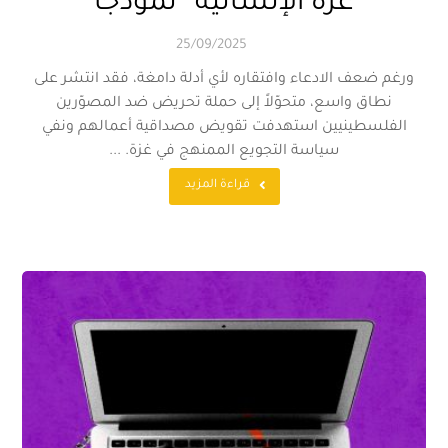
غزة الإنسانية” نموذجاً
25/09/2025
ورغم ضعف الادعاء وافتقاره لأي أدلة دامغة، فقد انتشر على
نطاق واسع، متحوّلاً إلى حملة تحريض ضد المصوّرين
الفلسطينيين استهدفت تقويض مصداقية أعمالهم ونفي
سياسة التجويع الممنهج في غزة. ...
قراءة المزيد